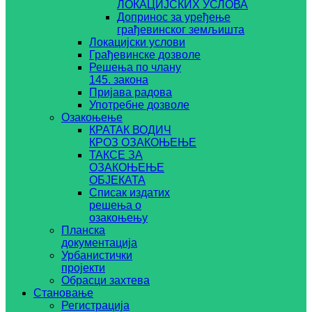
ЛОКАЦИЈСКИХ УСЛОВА
Допринос за уређење
грађевинског земљишта
Локацијски услови
Грађевинске дозволе
Решења по члану
145. закона
Пријава радова
Употребне дозволе
Озакоњење
КРАТАК ВОДИЧ
КРОЗ ОЗАКОЊЕЊЕ
ТАКСЕ ЗА
ОЗАКОЊЕЊЕ
ОБЈЕКАТА
Списак издатих
решења о
озакоњењу
Планска
документација
Урбанистички
пројекти
Обрасци захтева
Становање
Регистрација