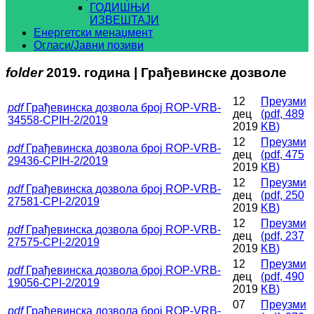
ГОДИШЊИ
ИЗВЕШТАЈИ
Енергетски менаџмент
Огласи/Јавни позиви
folder
2019. година | Грађевинске дозволе
12
Преузми
pdf
Грађевинска дозвола број ROP-VRB-
дец
(
pdf,
489
34558-CPIH-2/2019
2019
KB
)
12
Преузми
pdf
Грађевинска дозвола број ROP-VRB-
дец
(
pdf,
475
29436-CPIH-2/2019
2019
KB
)
12
Преузми
pdf
Грађевинска дозвола број ROP-VRB-
дец
(
pdf,
250
27581-CPI-2/2019
2019
KB
)
12
Преузми
pdf
Грађевинска дозвола број ROP-VRB-
дец
(
pdf,
237
27575-CPI-2/2019
2019
KB
)
12
Преузми
pdf
Грађевинска дозвола број ROP-VRB-
дец
(
pdf,
490
19056-CPI-2/2019
2019
KB
)
07
Преузми
pdf
Грађевинска дозвола број ROP-VRB-