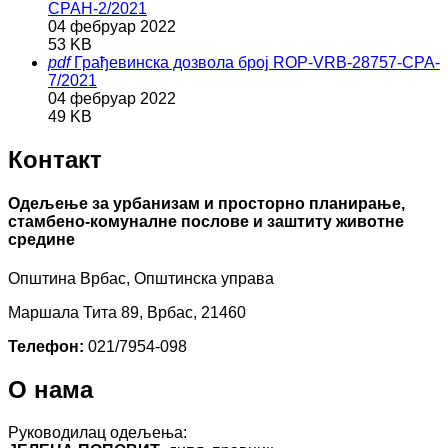
CPAH-2/2021
04 фебруар 2022
53 KB
pdf
Грађевинска дозвола број ROP-VRB-28757-CPA-
7/2021
04 фебруар 2022
49 KB
Контакт
Одељење за урбанизам и просторно планирање,
стамбено-комуналне послове и заштиту животне
средине
Општина Врбас, Општинска управа
Маршала Тита 89, Врбас, 21460
Телефон:
021/7954-098
О нама
Руководилац одељења: