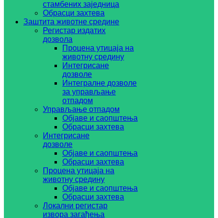
стамбених заједница
Обрасци захтева
Заштита животне средине
Регистар издатих
дозвола
Процена утицаја на
животну средину
Интегрисане
дозволе
Интегралне дозволе
за управљање
отпадом
Управљање отпадом
Објаве и саопштења
Обрасци захтева
Интегрисане
дозволе
Објаве и саопштења
Обрасци захтева
Процена утицаја на
животну средину
Објаве и саопштења
Обрасци захтева
Локални регистар
извора загађења