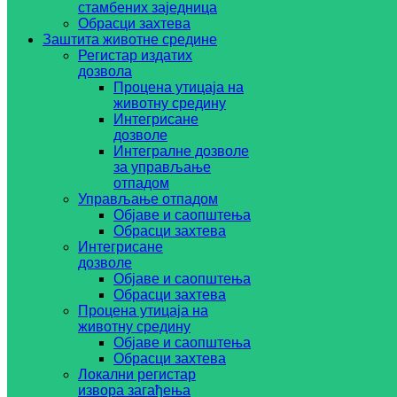
стамбених заједница
Обрасци захтева
Заштита животне средине
Регистар издатих
дозвола
Процена утицаја на
животну средину
Интегрисане
дозволе
Интегралне дозволе
за управљање
отпадом
Управљање отпадом
Објаве и саопштења
Обрасци захтева
Интегрисане
дозволе
Објаве и саопштења
Обрасци захтева
Процена утицаја на
животну средину
Објаве и саопштења
Обрасци захтева
Локални регистар
извора загађења