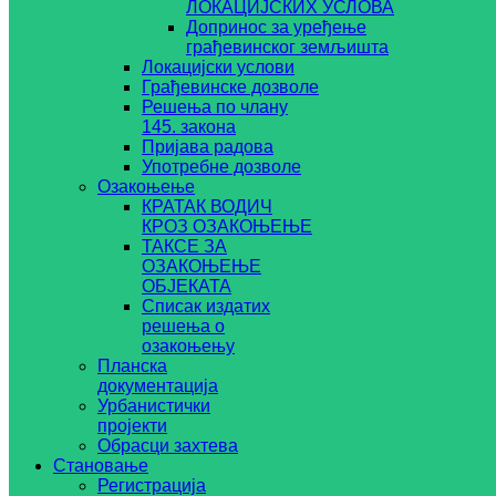
ЛОКАЦИЈСКИХ УСЛОВА
Допринос за уређење
грађевинског земљишта
Локацијски услови
Грађевинске дозволе
Решења по члану
145. закона
Пријава радова
Употребне дозволе
Озакоњење
КРАТАК ВОДИЧ
КРОЗ ОЗАКОЊЕЊЕ
ТАКСЕ ЗА
ОЗАКОЊЕЊЕ
ОБЈЕКАТА
Списак издатих
решења о
озакоњењу
Планска
документација
Урбанистички
пројекти
Обрасци захтева
Становање
Регистрација