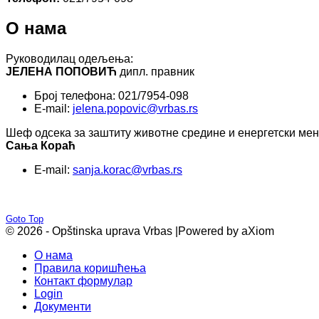
О нама
Руководилац одељења:
ЈЕЛЕНА ПОПОВИЋ
дипл. правник
Број телефона: 021/7954-098
E-mail:
jelena.popovic@vrbas.rs
Шеф одсека за заштиту животне средине и енергетски ме
Сања Кораћ
E-mail:
sanja.korac@vrbas.rs
Goto Top
© 2026 - Opštinska uprava Vrbas |
Powered by aXiom
О нама
Правила коришћења
Контакт формулар
Login
Документи