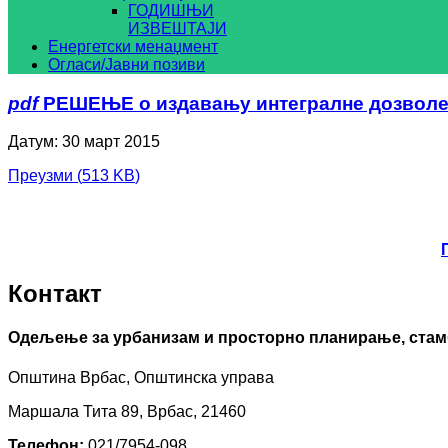
ГОДИШЊИ
ИЗВЕШТАЈИ
Енергетски менаџмент
Огласи/Јавни позиви
pdf
РЕШЕЊЕ о издавању интегралне дозволе 
Датум: 30 март 2015
Преузми
(
513 KB
)
Контакт
Одељење за урбанизам и просторно планирање, стам
Општина Врбас, Општинска управа
Маршала Тита 89, Врбас, 21460
Телефон:
021/7954-098